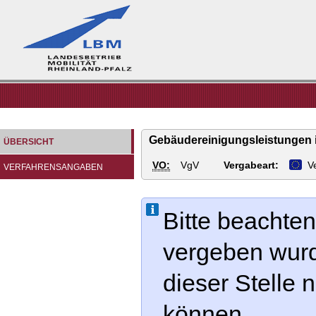
Landesbetrieb
Mobilität
Rheinland-
Pfalz
LBM
Gebäudereinigungsleistungen 
ÜBERSICHT
VO:
VgV
Vergabeart:
V
VERFAHRENSANGABEN
Bitte beachten
vergeben wur
dieser Stelle
können.